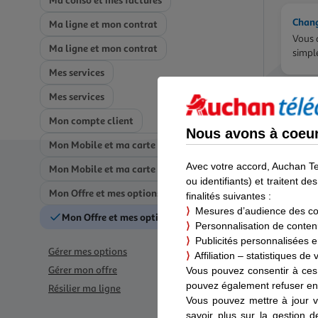
Ma conso et mes factures
Chang
Ma ligne et mon contrat
Vous 
Ma ligne et mon contrat
simpl
Mes services
Mes services
Résil
Mon compte client
Nous avons à coeur 
Mon Mobile et ma carte SIM
Résili
Par n
Avec votre accord, Auchan T
Mon Mobile et ma carte SIM
coûte-
ou identifiants) et traitent 
Mon Offre et mes options
finalités suivantes :
⟩
Mesures d’audience des c
Mon Offre et mes options
Comme
⟩
Personnalisation de contenus
Vous 
⟩
Publicités personnalisées en
est né
Gérer mes options
⟩
Affiliation – statistiques de
Gérer mon offre
Vous pouvez consentir à ces 
pouvez également refuser en 
Résilier ma ligne
Résil
Vous pouvez mettre à jour v
Vous 
savoir plus sur la gestion 