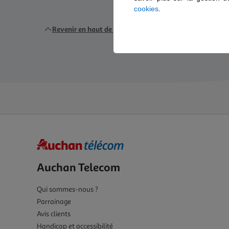
auton
cookies
.
Revenir en haut de page
Auchan Telecom
Qui sommes-nous ?
Parrainage
Avis clients
Handicap et accessibilité