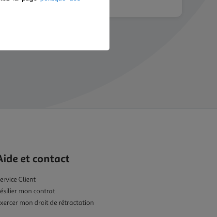
Aide et contact
ervice Client
ésilier mon contrat
xercer mon droit de rétractation