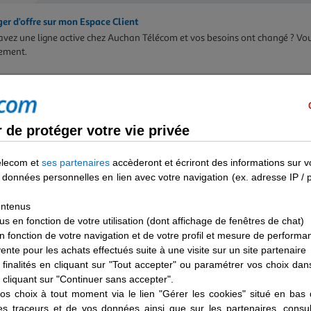
er d’offre sur mon Espace Client
avez une ligne active chez Auchan Télécom et vos besoins ont changé ? Vou
ement.
ier ma ligne
de protéger votre vie privée
er ma ligne et calculer mes frais de résiliation
écessité ou parce que vous n'avez plus besoin de votre ligne, vous souhaite
elecom et
ses partenaires
accèderont et écriront des informations sur v
t-il ? On vous explique tout ça en détail.
des données personnelles en lien avec votre navigation (ex. adresse IP /
ontenus
nt obtenir mon code RIO ?
 en fonction de votre utilisation (dont affichage de fenêtres de chat)
avez demandé la portabilité de votre numéro vers un autre opérateur dans l
 fonction de votre navigation et de votre profil et mesure de performa
cessaire d’obtenir votre code RIO. On vous explique quelles étapes suivre p
 vente pour les achats effectués suite à une visite sur un site partenaire
finalités en cliquant sur "Tout accepter" ou paramétrer vos choix da
cliquant sur "Continuer sans accepter".
ier ou annuler une option depuis mon espace client
os choix à tout moment via le lien "Gérer les cookies" situé en ba
souhaitez résilier une option dans le cadre de votre forfait ? Nous vous 
des traceurs et de vos données ainsi que sur les partenaires, cons