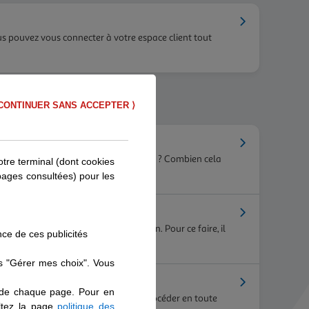
s pouvez vous connecter à votre espace client tout
CONTINUER SANS ACCEPTER ⟩
z résilier votre contrat. Comment faire ? Combien cela
otre terminal (dont cookies
 pages consultées) pour les
e cadre d’une demande de résiliation. Pour ce faire, il
nce de ces publicités
our y parvenir très facilement.
ns "Gérer mes choix". Vous
s de chaque page. Pour en
guidons pour vous montrer comment procéder en toute
ultez la page
politique des