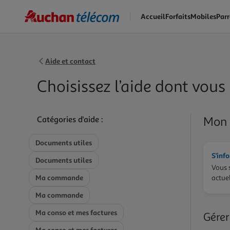
Skip
Accueil
Forfaits
Mobiles
Par
to
main
content
Aide et contact
Choisissez l’aide dont vous
Mon 
Catégories d'aide :
Documents utiles
S'inf
Documents utiles
Vous 
Ma commande
actue
Ma commande
Ma conso et mes factures
Gérer