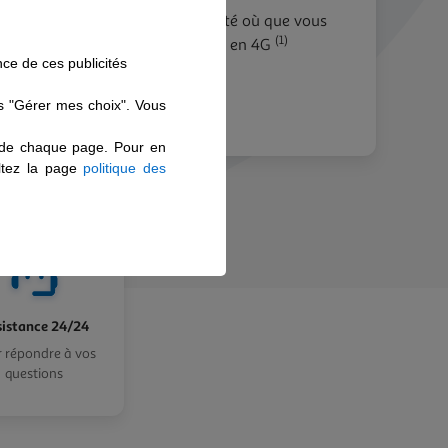
bile de qualité pour être connecté où que vous
(1)
 la population française couverte en 4G
nce de ces publicités
ns "Gérer mes choix". Vous
s de chaque page. Pour en
ultez la page
politique des
istance 24/24
 répondre à vos
questions