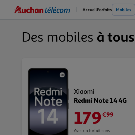
Skip
Accueil
Forfaits
Mobiles
to
main
content
à tous
Des mobiles
Xiaomi
Redmi Note 14 4G
179
€99
Avec un forfait sans