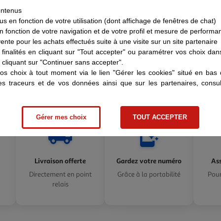
Profitez d’un réseau mo
ontenus
 en fonction de votre utilisation (dont affichage de fenêtres de chat)
soyez : plus de 99% de
 fonction de votre navigation et de votre profil et mesure de performa
 vente pour les achats effectués suite à une visite sur un site partenaire
finalités en cliquant sur "Tout accepter" ou paramétrer vos choix da
cliquant sur "Continuer sans accepter".
os choix à tout moment via le lien "Gérer les cookies" situé en ba
des traceurs et de vos données ainsi que sur les partenaires, cons
Gérer mes choix
TOUT ACCEPTER
Livraison offerte
Gardez votre numéro
Ass
Directement en point
Grâce à la portabilité
Pour
relais