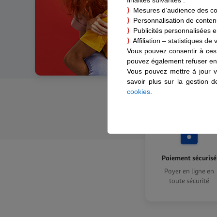
⟩
Mesures d’audience des c
⟩
Personnalisation de contenus
⟩
Publicités personnalisées en
⟩
Affiliation – statistiques de
Vous pouvez consentir à ces 
pouvez également refuser en 
Vous pouvez mettre à jour v
savoir plus sur la gestion 
cookies
.
Paiement sécurisé
Payer en ligne en
toute sécurité