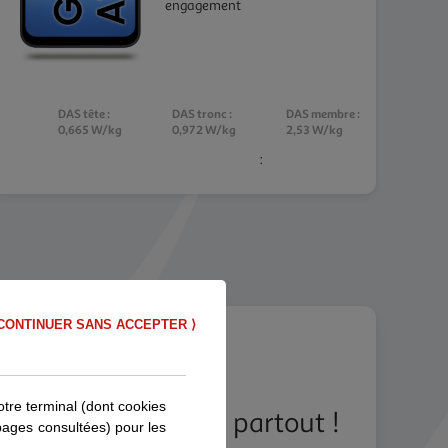
engagement
DAS tête :
DAS tronc :
DAS membre :
0,665 W/kg
0,972 W/kg
2,53 W/kg
:
CONTINUER SANS ACCEPTER ⟩
otre terminal (dont cookies
i vous accompagne partout !
 pages consultées) pour les