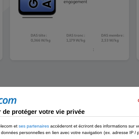
engagement
DAS tête :
DAS tronc :
DAS membre :
0,366 W/kg
1,179 W/kg
2,53 W/kg
:
de protéger votre vie privée
elecom et
ses partenaires
accèderont et écriront des informations sur v
Un réseau qu
des données personnelles en lien avec votre navigation (ex. adresse IP /