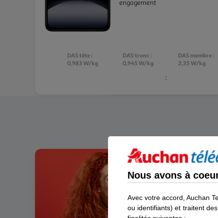
engagement
DAS tête :
DAS tronc :
DAS membre :
0,983 W/kg
0,945 W/kg
2,35 W/kg
:
Nous avons à coeur 
Avec votre accord, Auchan T
ou identifiants) et traitent 
finalités suivantes :