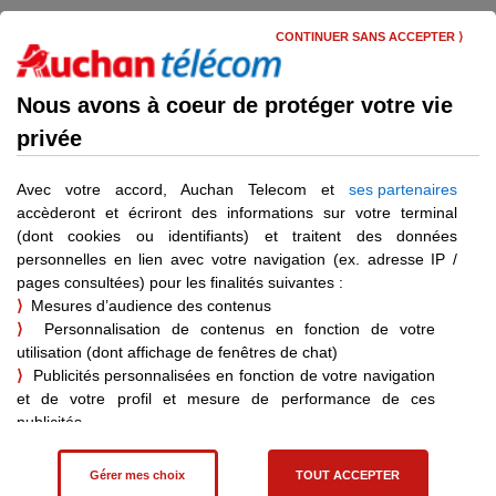
Skip
Menu
to
CONTINUER SANS ACCEPTER ⟩
main
content
Aide et contact
Nous avons à coeur de protéger votre vie
privée
Choisissez l’aide dont vous
avez besoin
Avec votre accord, Auchan Telecom et
ses partenaires
accèderont et écriront des informations sur votre terminal
(dont cookies ou identifiants) et traitent des données
personnelles en lien avec votre navigation (ex. adresse IP /
Catégories d'aide :
pages consultées) pour les finalités suivantes :
⟩
Mesures d’audience des contenus
Ma ligne et mon contrat
Documents utiles
Documents 
⟩
Personnalisation de contenus en fonction de votre
utilisation (dont affichage de fenêtres de chat)
⟩
Publicités personnalisées en fonction de votre navigation
Ma ligne et mon contrat
et de votre profil et mesure de performance de ces
publicités
Nouveaux clients : ce qu&#039;il faut savoir
⟩
Affiliation – statistiques de vente pour les achats effectués
suite à une visite sur un site partenaire
Gérer mes choix
TOUT ACCEPTER
Vous pouvez consentir à ces finalités en cliquant sur "Tout