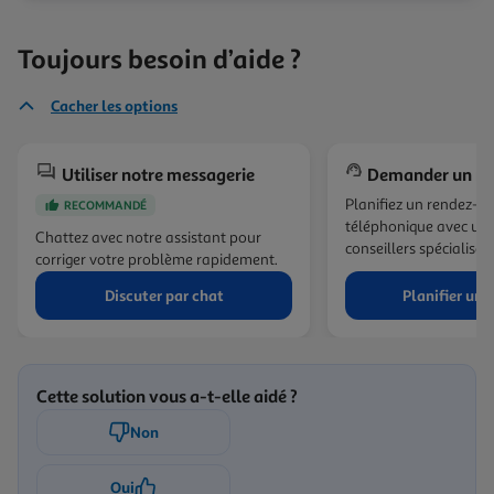
Toujours besoin d’aide ?
Cacher les options
Utiliser notre messagerie
Demander un ra
Planifiez un rendez-v
RECOMMANDÉ
téléphonique avec un 
Chattez avec notre assistant pour
conseillers spécialisés.
corriger votre problème rapidement.
Discuter par chat
Planifier un 
Cette solution vous a-t-elle aidé ?
Non
Oui