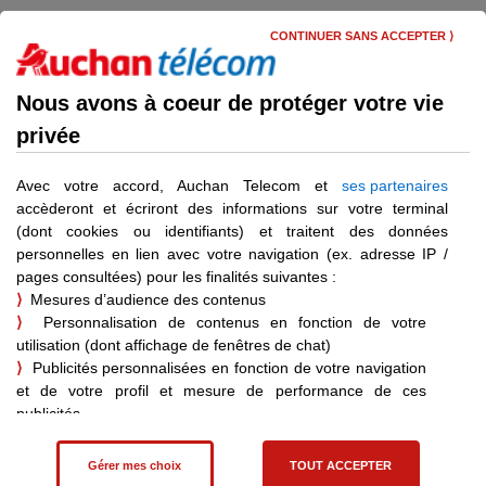
Skip
Menu
to
CONTINUER SANS ACCEPTER ⟩
main
content
Nouveaux clients : ce qu'il faut savoir
Nous avons à coeur de protéger votre vie
privée
Réception d'appels
indésirables
Avec votre accord, Auchan Telecom et
ses partenaires
accèderont et écriront des informations sur votre terminal
(dont cookies ou identifiants) et traitent des données
personnelles en lien avec votre navigation (ex. adresse IP /
pages consultées) pour les finalités suivantes :
Déjà client ?
⟩
Mesures d’audience des contenus
Vous pouvez vous connecter pour bénéficier d’informations
⟩
Personnalisation de contenus en fonction de votre
personnalisées.
utilisation (dont affichage de fenêtres de chat)
Je me connecte
⟩
Publicités personnalisées en fonction de votre navigation
et de votre profil et mesure de performance de ces
publicités
⟩
Affiliation – statistiques de vente pour les achats effectués
suite à une visite sur un site partenaire
Gérer mes choix
TOUT ACCEPTER
Vous pouvez consentir à ces finalités en cliquant sur "Tout