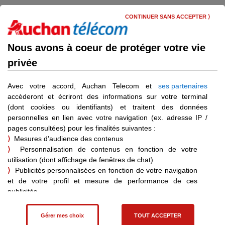
Skip
Menu
to
CONTINUER SANS ACCEPTER ⟩
main
content
Aide et contact
Nous avons à coeur de protéger votre vie
privée
Choisissez l’aide dont vous
avez besoin
Avec votre accord, Auchan Telecom et
ses partenaires
accèderont et écriront des informations sur votre terminal
(dont cookies ou identifiants) et traitent des données
personnelles en lien avec votre navigation (ex. adresse IP /
Catégories d'aide :
pages consultées) pour les finalités suivantes :
⟩
Mesures d’audience des contenus
Mon Mobile et ma carte SIM
Documents utiles
Docume
⟩
Personnalisation de contenus en fonction de votre
utilisation (dont affichage de fenêtres de chat)
Dépanner mon mobile
⟩
Publicités personnalisées en fonction de votre navigation
et de votre profil et mesure de performance de ces
Envoyer mon mobile en SAV
publicités
Gérer ma Carte SIM
⟩
Affiliation – statistiques de vente pour les achats effectués
Gérer mon Mobile
suite à une visite sur un site partenaire
Gérer mes choix
TOUT ACCEPTER
Renouveler mon mobile
Vous pouvez consentir à ces finalités en cliquant sur "Tout