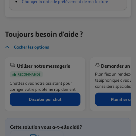
Changer la date de prélèvement de ma facture
Toujours besoin d’aide ?
Cacher les options
Utiliser notre messagerie
Demander un ra
Planifiez un rendez-v
RECOMMANDÉ
téléphonique avec un 
Chattez avec notre assistant pour
conseillers spécialisés.
corriger votre problème rapidement.
Discuter par chat
Planifier un 
Cette solution vous a-t-elle aidé ?