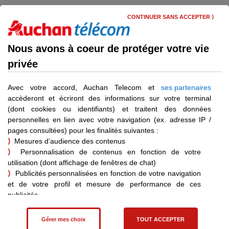
Skip
Menu
to
CONTINUER SANS ACCEPTER ⟩
main
content
Gérer mes coordonnées bancaires
Nous avons à coeur de protéger votre vie
privée
Comment lever l’opposition
sur votre compte bancaire ?
Avec votre accord, Auchan Telecom et
ses partenaires
accèderont et écriront des informations sur votre terminal
(dont cookies ou identifiants) et traitent des données
personnelles en lien avec votre navigation (ex. adresse IP /
pages consultées) pour les finalités suivantes :
Déjà client ?
⟩
Mesures d’audience des contenus
Vous pouvez vous connecter pour bénéficier d’informations
⟩
Personnalisation de contenus en fonction de votre
personnalisées.
utilisation (dont affichage de fenêtres de chat)
Je me connecte
⟩
Publicités personnalisées en fonction de votre navigation
et de votre profil et mesure de performance de ces
publicités
⟩
Affiliation – statistiques de vente pour les achats effectués
suite à une visite sur un site partenaire
Gérer mes choix
TOUT ACCEPTER
Vous pouvez consentir à ces finalités en cliquant sur "Tout