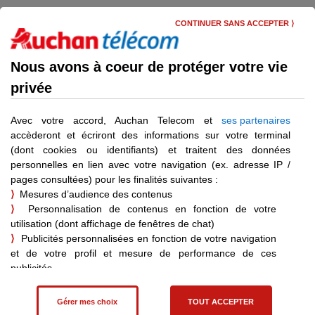
Skip
Menu
to
CONTINUER SANS ACCEPTER ⟩
main
content
Gérer une suspension de ma ligne
Nous avons à coeur de protéger votre vie
privée
Avoir des informations sur
la suspension de ma ligne
Avec votre accord, Auchan Telecom et
ses partenaires
accèderont et écriront des informations sur votre terminal
(dont cookies ou identifiants) et traitent des données
personnelles en lien avec votre navigation (ex. adresse IP /
pages consultées) pour les finalités suivantes :
Déjà client ?
⟩
Mesures d’audience des contenus
Vous pouvez vous connecter pour bénéficier d’informations
⟩
Personnalisation de contenus en fonction de votre
personnalisées.
utilisation (dont affichage de fenêtres de chat)
Je me connecte
⟩
Publicités personnalisées en fonction de votre navigation
et de votre profil et mesure de performance de ces
publicités
⟩
Affiliation – statistiques de vente pour les achats effectués
suite à une visite sur un site partenaire
Gérer mes choix
TOUT ACCEPTER
Vous pouvez consentir à ces finalités en cliquant sur "Tout