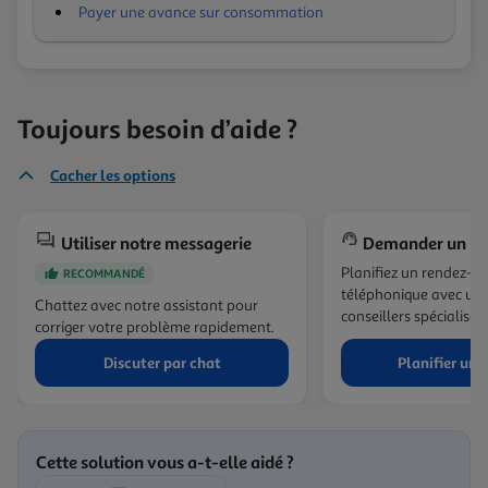
Payer une avance sur consommation
Toujours besoin d’aide ?
Cacher les options
Utiliser notre messagerie
Demander un ra
Planifiez un rendez-v
RECOMMANDÉ
téléphonique avec un 
Chattez avec notre assistant pour
conseillers spécialisés.
corriger votre problème rapidement.
Discuter par chat
Planifier un 
Cette solution vous a-t-elle aidé ?