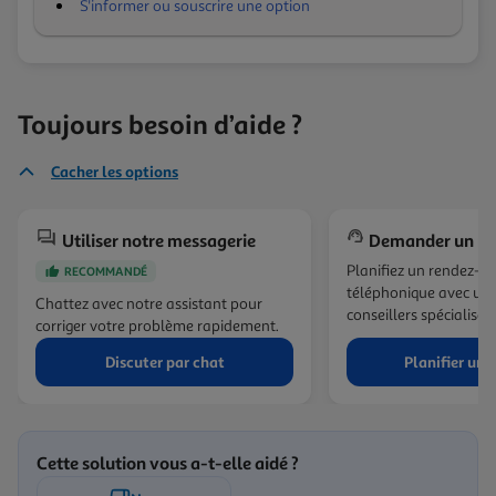
S'informer ou souscrire une option
Toujours besoin d’aide ?
Cacher les options
Utiliser notre messagerie
Demander un ra
Planifiez un rendez-v
RECOMMANDÉ
téléphonique avec un 
Chattez avec notre assistant pour
conseillers spécialisés.
corriger votre problème rapidement.
Discuter par chat
Planifier un 
Cette solution vous a-t-elle aidé ?