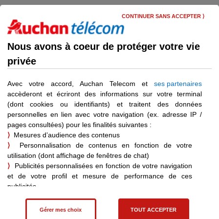
Skip
Menu
to
CONTINUER SANS ACCEPTER ⟩
main
content
Communiquer vers et depuis l'international
Nous avons à coeur de protéger votre vie
privée
Profiter des options et
recharges voyage
Avec votre accord, Auchan Telecom et
ses partenaires
accèderont et écriront des informations sur votre terminal
(dont cookies ou identifiants) et traitent des données
personnelles en lien avec votre navigation (ex. adresse IP /
pages consultées) pour les finalités suivantes :
Déjà client ?
⟩
Mesures d’audience des contenus
Vous pouvez vous connecter pour bénéficier d’informations
⟩
Personnalisation de contenus en fonction de votre
personnalisées.
utilisation (dont affichage de fenêtres de chat)
Je me connecte
⟩
Publicités personnalisées en fonction de votre navigation
et de votre profil et mesure de performance de ces
publicités
⟩
Affiliation – statistiques de vente pour les achats effectués
suite à une visite sur un site partenaire
Gérer mes choix
TOUT ACCEPTER
Vous pouvez consentir à ces finalités en cliquant sur "Tout