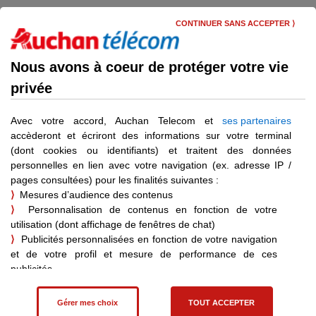
Skip
Menu
to
CONTINUER SANS ACCEPTER ⟩
main
content
Gérer mon compte client
Nous avons à coeur de protéger votre vie
privée
Me connecter à mon Espace
Client
Avec votre accord, Auchan Telecom et
ses partenaires
accèderont et écriront des informations sur votre terminal
(dont cookies ou identifiants) et traitent des données
personnelles en lien avec votre navigation (ex. adresse IP /
pages consultées) pour les finalités suivantes :
Déjà client ?
⟩
Mesures d’audience des contenus
Vous pouvez vous connecter pour bénéficier d’informations
⟩
Personnalisation de contenus en fonction de votre
personnalisées.
utilisation (dont affichage de fenêtres de chat)
Je me connecte
⟩
Publicités personnalisées en fonction de votre navigation
et de votre profil et mesure de performance de ces
publicités
⟩
Affiliation – statistiques de vente pour les achats effectués
suite à une visite sur un site partenaire
Gérer mes choix
TOUT ACCEPTER
Vous pouvez consentir à ces finalités en cliquant sur "Tout