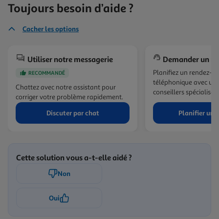
Toujours besoin d’aide ?
Cacher les options
Utiliser notre messagerie
Demander un ra
Planifiez un rendez-v
RECOMMANDÉ
téléphonique avec un 
Chattez avec notre assistant pour
conseillers spécialisés.
corriger votre problème rapidement.
Discuter par chat
Planifier un 
Cette solution vous a-t-elle aidé ?
Non
Oui