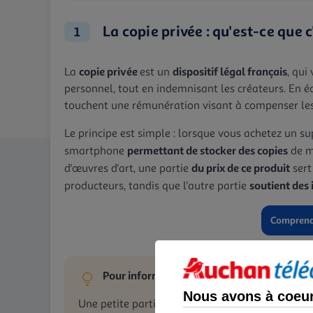
La copie privée : qu'est-ce que c
1
copie privée
dispositif légal français
La
est un
, qui
personnel, tout en indemnisant les créateurs. En éc
touchent une rémunération visant à compenser les 
Le principe est simple : lorsque vous achetez un 
permettant de stocker des copies
smartphone
de mu
du prix de ce produit
d'œuvres d'art, une partie
sert
soutient des 
producteurs, tandis que l'autre partie
Comprendr
Pour information
Nous avons à coeur 
Une petite partie du prix de votre smartphone 