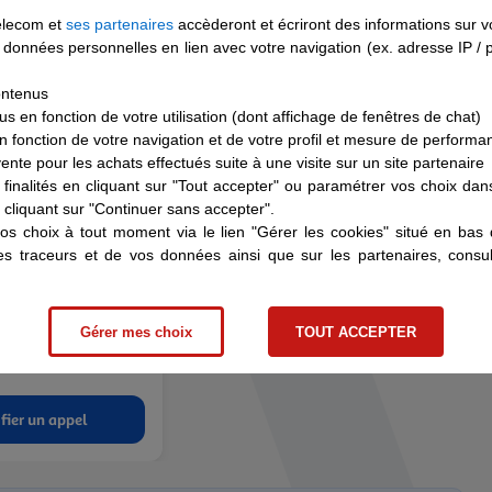
t gratuitement des images, des vidéos, des séries, des
elecom et
ses partenaires
accèderont et écriront des informations sur v
.
des données personnelles en lien avec votre navigation (ex. adresse IP /
ontenus
 en fonction de votre utilisation (dont affichage de fenêtres de chat)
 fonction de votre navigation et de votre profil et mesure de performa
 vente pour les achats effectués suite à une visite sur un site partenaire
finalités en cliquant sur "Tout accepter" ou paramétrer vos choix da
cliquant sur "Continuer sans accepter".
os choix à tout moment via le lien "Gérer les cookies" situé en ba
des traceurs et de vos données ainsi que sur les partenaires, cons
 un rappel
rendez-vous
avec un de nos
Gérer mes choix
TOUT ACCEPTER
cialisés.
fier un appel