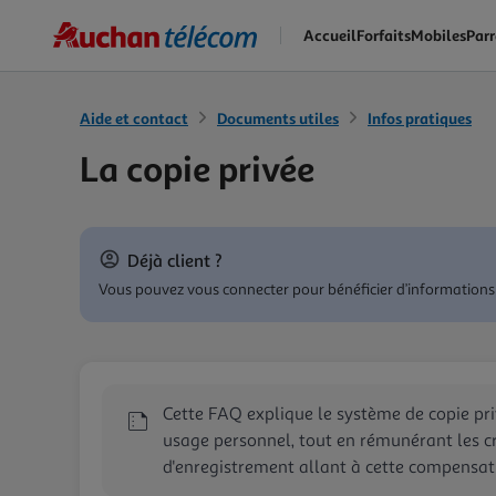
Skip
Accueil
Forfaits
Mobiles
Par
to
main
content
Aide et contact
Documents utiles
Infos pratiques
La copie privée
Déjà client ?
Vous pouvez vous connecter pour bénéficier d’informations
Cette FAQ explique le système de copie pr
usage personnel, tout en rémunérant les cr
d'enregistrement allant à cette compensat