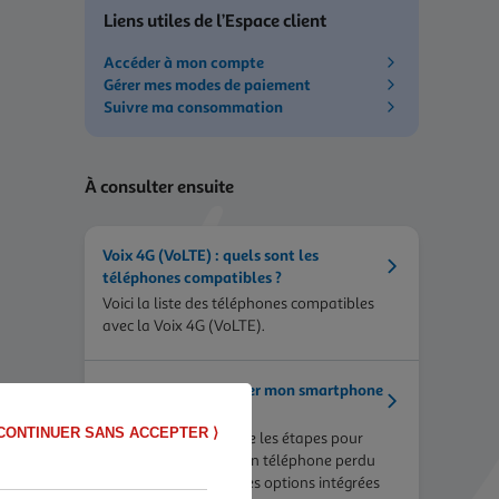
Liens utiles de l’Espace client
Accéder à mon compte
Gérer mes modes de paiement
Suivre ma consommation
À consulter ensuite
Voix 4G (VoLTE) : quels sont les
téléphones compatibles ?
Voici la liste des téléphones compatibles
avec la Voix 4G (VoLTE).
Comment géolocaliser mon smartphone
?
CONTINUER SANS ACCEPTER ⟩
Ce guide vous explique les étapes pour
anticiper et localiser un téléphone perdu
ou volé, en utilisant des options intégrées