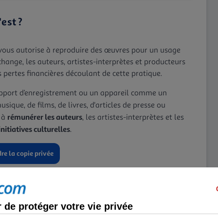
'est ?
 vous autorise à reproduire des œuvres pour un usage
hange, les auteurs, artistes-interprètes et producteurs
pertes financières découlant de cette pratique.
support d’enregistrement ou un appareil comme un
sique, de films, de livres, d'articles de presse ou
rémunérer les auteurs
 à
, les artistes-interprètes et les
initiatives culturelles
.
e la copie privée
de protéger votre vie privée
correspond à la rémunération pour copie privée. En