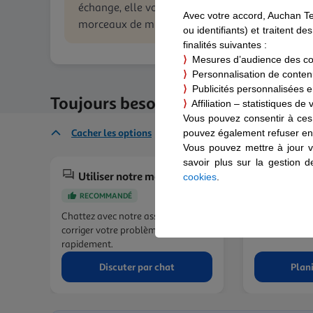
échange, elle vous permet de copier librement e
Avec votre accord, Auchan T
morceaux de musique, pour un usage personnel
ou identifiants) et traitent 
finalités suivantes :
⟩
Mesures d’audience des c
⟩
Personnalisation de contenus
⟩
Publicités personnalisées en
Toujours besoin d’aide ?
⟩
Affiliation – statistiques de
Vous pouvez consentir à ces 
Cacher les options
pouvez également refuser en 
Vous pouvez mettre à jour v
savoir plus sur la gestion 
Utiliser notre messagerie
Demander
cookies
.
Planifiez un 
RECOMMANDÉ
téléphonique 
Chattez avec notre assistant pour
conseillers spé
corriger votre problème
rapidement.
Discuter par chat
Plani