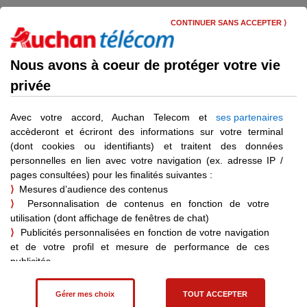
Skip
Menu
to
CONTINUER SANS ACCEPTER ⟩
main
content
Utiliser mon mobile
Nous avons à coeur de protéger votre vie
privée
Comment identifier l'IMEI de
mon terminal ?
Avec votre accord, Auchan Telecom et
ses partenaires
accèderont et écriront des informations sur votre terminal
(dont cookies ou identifiants) et traitent des données
personnelles en lien avec votre navigation (ex. adresse IP /
pages consultées) pour les finalités suivantes :
Déjà client ?
⟩
Mesures d’audience des contenus
Vous pouvez vous connecter pour bénéficier d’informations
⟩
Personnalisation de contenus en fonction de votre
personnalisées.
utilisation (dont affichage de fenêtres de chat)
Je me connecte
⟩
Publicités personnalisées en fonction de votre navigation
et de votre profil et mesure de performance de ces
publicités
⟩
Affiliation – statistiques de vente pour les achats effectués
suite à une visite sur un site partenaire
Gérer mes choix
TOUT ACCEPTER
Vous pouvez consentir à ces finalités en cliquant sur "Tout