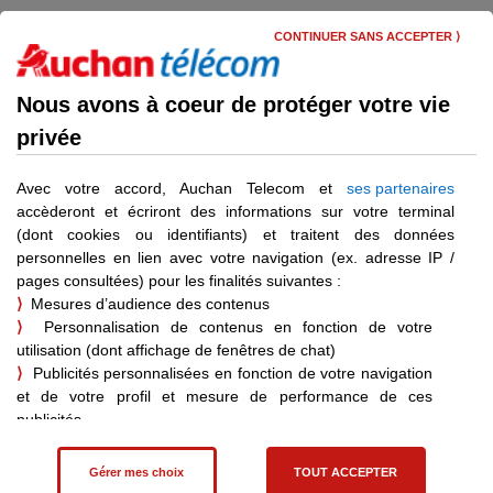
Skip
Menu
to
CONTINUER SANS ACCEPTER ⟩
main
content
Conditions générales
Nous avons à coeur de protéger votre vie
privée
Conditions générales et
Guide des Tarifs
Avec votre accord, Auchan Telecom et
ses partenaires
accèderont et écriront des informations sur votre terminal
(dont cookies ou identifiants) et traitent des données
personnelles en lien avec votre navigation (ex. adresse IP /
pages consultées) pour les finalités suivantes :
Déjà client ?
⟩
Mesures d’audience des contenus
Vous pouvez vous connecter pour bénéficier d’informations
⟩
Personnalisation de contenus en fonction de votre
personnalisées.
utilisation (dont affichage de fenêtres de chat)
Je me connecte
⟩
Publicités personnalisées en fonction de votre navigation
et de votre profil et mesure de performance de ces
publicités
⟩
Affiliation – statistiques de vente pour les achats effectués
suite à une visite sur un site partenaire
Gérer mes choix
TOUT ACCEPTER
Vous pouvez consentir à ces finalités en cliquant sur "Tout